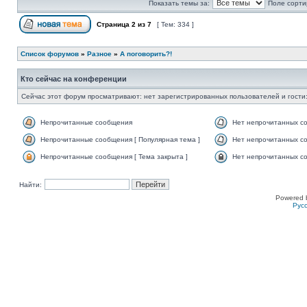
Показать темы за:
Поле сорти
Страница
2
из
7
[ Тем: 334 ]
Список форумов
»
Разное
»
А поговорить?!
Кто сейчас на конференции
Сейчас этот форум просматривают: нет зарегистрированных пользователей и гости:
Непрочитанные сообщения
Нет непрочитанных с
Непрочитанные сообщения [ Популярная тема ]
Нет непрочитанных со
Непрочитанные сообщения [ Тема закрыта ]
Нет непрочитанных со
Найти:
Powered 
Рус