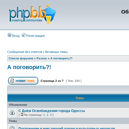
Об
Вход
Регистрация
Сообщения без ответов
|
Активные темы
Список форумов
»
Разное
»
А поговорить?!
А поговорить?!
Страница
2
из
7
[ Тем: 334 ]
Темы
Объявления
С Днём Освобождения города Одессы
[
На страницу:
1
,
2
,
3
]
Темы
Погружение в мир эмоций дорам и культурных нюансов