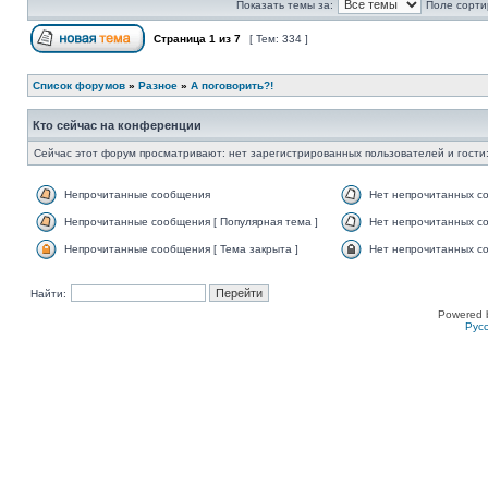
Показать темы за:
Поле сорти
Страница
1
из
7
[ Тем: 334 ]
Список форумов
»
Разное
»
А поговорить?!
Кто сейчас на конференции
Сейчас этот форум просматривают: нет зарегистрированных пользователей и гости:
Непрочитанные сообщения
Нет непрочитанных с
Непрочитанные сообщения [ Популярная тема ]
Нет непрочитанных со
Непрочитанные сообщения [ Тема закрыта ]
Нет непрочитанных со
Найти:
Powered 
Рус