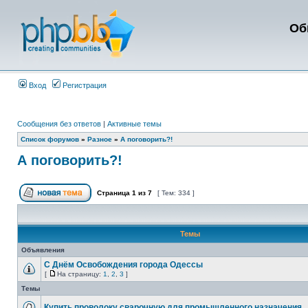
Об
Вход
Регистрация
Сообщения без ответов
|
Активные темы
Список форумов
»
Разное
»
А поговорить?!
А поговорить?!
Страница
1
из
7
[ Тем: 334 ]
Темы
Объявления
С Днём Освобождения города Одессы
[
На страницу:
1
,
2
,
3
]
Темы
Купить проволоку сварочную для промышленного назначения